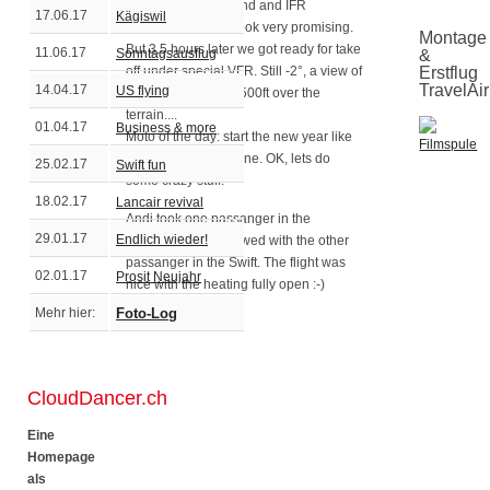
-6°, mist to the ground and IFR
17.06.17
Kägiswil
conditions did not look very promising.
Montage
But 3.5 hours later we got ready for take
11.06.17
Sonntagsausflug
&
off under special VFR. Still -2°, a view of
Erstflug
TravelAir
14.04.17
US flying
4000m and clouds 500ft over the
terrain....
01.04.17
Business & more
Moto of the day: start the new year like
you ended the old one. OK, lets do
25.02.17
Swift fun
some crazy stuff!
18.02.17
Lancair revival
Andi took one passanger in the
29.01.17
Endlich wieder!
TravelAir and I followed with the other
passanger in the Swift. The flight was
02.01.17
Prosit Neujahr
nice with the heating fully open :-)
Mehr hier:
Foto-Log
CloudDancer.ch
Eine
Homepage
als