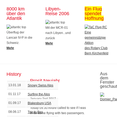
8000
km
Libyen-
Ein Flug
über den
Reise
2006
spendet
Atlantik
Hoffnung
Mit der MCR-01
Überflug der
Eine
nach Libyen...und
Lancair IV-P in die
gemeinnützige
zurück
Schweiz.
Aktion
Mehr
Mehr
des Rotary Club
Bern Kirchenfeld
History
Aus
dem
Prosit Neujahr
Fenster
13.01.18
Snowy Swiss Alps
geschau
01.11.17
Surfing the Alps
January 2nd 2017
01.09.17
Blakesburg USA
Today 09.30 André called to see if I was
08.06.17
Trip to Bex
in for some flying with two passengers.